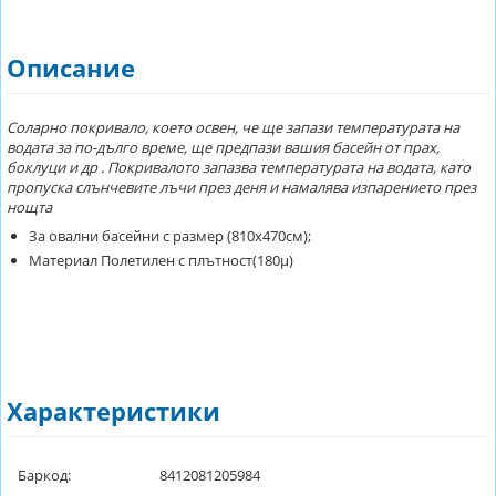
Описание
Соларно покривало, което освен, че ще запази температурата на
водата за по-дълго време, ще предпази вашия басейн от прах,
боклуци и др . Покривалото запазва температурата на водата, като
пропуска слънчевите лъчи през деня и намалява изпарението през
нощта
За овални басейни с размер (810x470см);
Материал Полетилен с плътност(180μ)
Характеристики
Баркод:
8412081205984