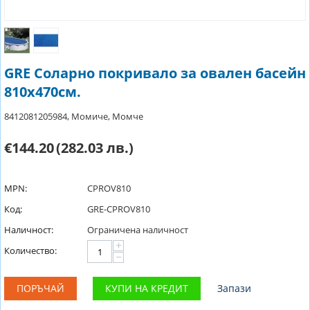
GRE Соларно покривало за овален басейн
810x470см.
8412081205984, Момиче, Момче
€144.20
(282.03 лв.)
MPN:
CPROV810
Код:
GRE-CPROV810
Наличност:
Ограничена наличност
+
Количество:
−
ПОРЪЧАЙ
КУПИ НА КРЕДИТ
Запази