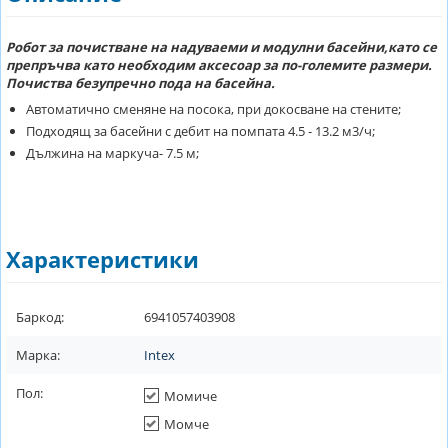
Робот за почистване на надуваеми и модулни басейни,като се
препръчва като необходим аксесоар за по-големите размери.
Почиства безупречно пода на басейна.
Автоматично сменяне на посока, при докосване на стените;
Подходящ за басейни с дебит на помпата 4.5 - 13.2 м3/ч;
Дължина на маркуча- 7.5 м;
Характеристики
Баркод:
6941057403908
Марка:
Intex
Пол:
Момиче
Момче