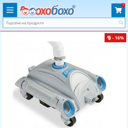
0
- 16%