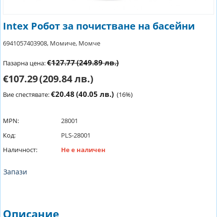
Intex Робот за почистване на басейни
6941057403908, Момиче, Момче
€127.77
(249.89 лв.)
Пазарна цена:
€107.29
(209.84 лв.)
€20.48
(40.05 лв.)
Вие спестявате:
(
16
%)
MPN:
28001
Код:
PLS-28001
Наличност:
Не е наличен
Запази
Описание